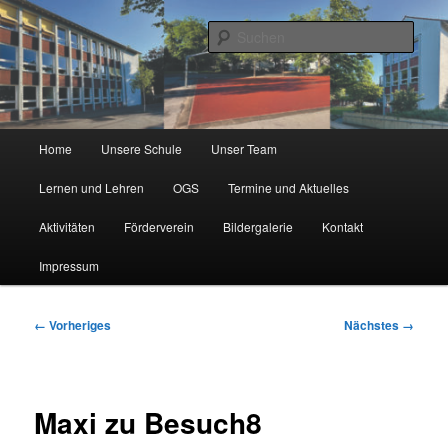
Zum
Städtische Katholische Grundschule
primären
Such
Inhalt
springen
KGS Erlenweg
Hauptmenü
Home
Unsere Schule
Unser Team
Lernen und Lehren
OGS
Termine und Aktuelles
Aktivitäten
Förderverein
Bildergalerie
Kontakt
Impressum
Bilder-
← Vorheriges
Nächstes →
Navigation
Maxi zu Besuch8