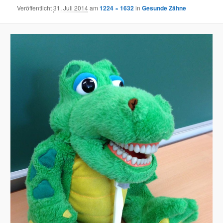
Veröffentlicht
31. Juli 2014
am
1224 × 1632
in
Gesunde Zähne