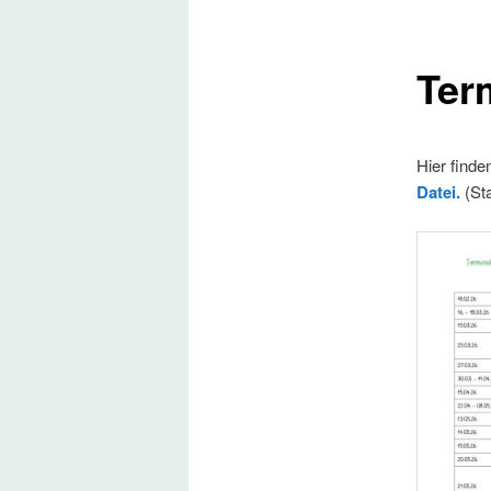
Ter
Hier finde
Datei.
(St