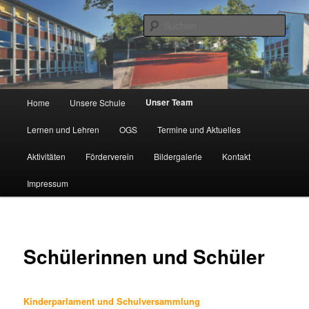
Zum
Städtische Katholische Grundschule
primären
Such
Inhalt
springen
KGS Erlenweg
Hauptmenü
Unser Team
Home
Unsere Schule
Lernen und Lehren
OGS
Termine und Aktuelles
Aktivitäten
Förderverein
Bildergalerie
Kontakt
Impressum
Schülerinnen und Schüler
Kinderparlament und Schulversammlung