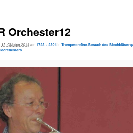
 Orchester12
t
13. Oktober 2014
am
1728 × 2304
in
Trompetentöne-Besuch des Blechbläserqu
ieorchesters