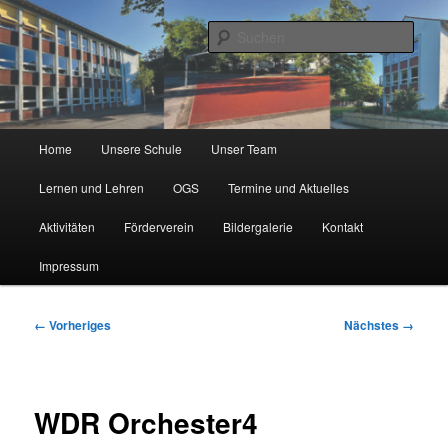
Zum
Städtische Katholische Grundschule
primären
Such
Inhalt
springen
KGS Erlenweg
Hauptmenü
Home
Unsere Schule
Unser Team
Lernen und Lehren
OGS
Termine und Aktuelles
Aktivitäten
Förderverein
Bildergalerie
Kontakt
Impressum
Bilder-
← Vorheriges
Nächstes →
Navigation
WDR Orchester4