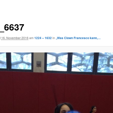
_6637
t
16. November 2016
am
1224 × 1632
in
„Was Clown Francesco kann,…