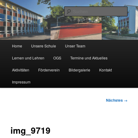
Zum
Städtische Katholische Grundschule
primären
Such
Inhalt
springen
KGS Erlenweg
Hauptmenü
Home
Unsere Schule
Unser Team
Lernen und Lehren
OGS
Termine und Aktuelles
Aktivitäten
Förderverein
Bildergalerie
Kontakt
Impressum
Bilder-
Nächstes →
Navigation
img_9719