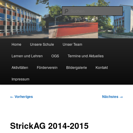
Zum
Städtische Katholische Grundschule
primären
Such
Inhalt
springen
KGS Erlenweg
Hauptmenü
Home
Unsere Schule
Unser Team
Lernen und Lehren
OGS
Termine und Aktuelles
Aktivitäten
Förderverein
Bildergalerie
Kontakt
Impressum
Bilder-
← Vorheriges
Nächstes →
Navigation
StrickAG 2014-2015