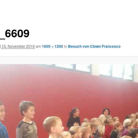
_6609
t
15. November 2016
am
1600 × 1200
in
Besuch von Clown Francesco