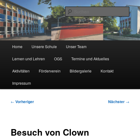
Zum
Städtische Katholische Grundschule
primären
Such
Inhalt
springen
KGS Erlenweg
Hauptmenü
Home
Unsere Schule
Unser Team
Lernen und Lehren
OGS
Termine und Aktuelles
Aktivitäten
Förderverein
Bildergalerie
Kontakt
Impressum
Beitragsnavigation
←
Vorheriger
Nächster
→
Besuch von Clown