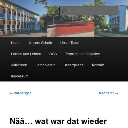
Zum
Städtische Katholische Grundschule
primären
Such
Inhalt
springen
KGS Erlenweg
Hauptmenü
Home
Unsere Schule
Unser Team
Lernen und Lehren
OGS
Termine und Aktuelles
Aktivitäten
Förderverein
Bildergalerie
Kontakt
Impressum
Beitragsnavigation
←
Vorheriger
Nächster
→
Nää… wat war dat wieder