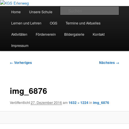
Zum
Städtische Katholische Grundschule
primären
Hauptmenü
Such
Home
Unsere Schule
Unser Team
Inhalt
springen
KGS Erlenweg
Lernen und Lehren
OGS
Termine und Aktuelles
Aktivitäten
Förderverein
Bildergalerie
Kontakt
Impressum
Bilder-
← Vorheriges
Nächstes →
Navigation
img_6876
Veröffentlicht
27. Dezember 2016
am
1632 × 1224
in
img_6876