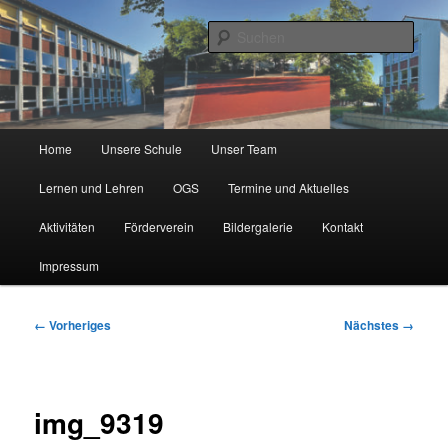
Zum
Städtische Katholische Grundschule
primären
Such
Inhalt
springen
KGS Erlenweg
Hauptmenü
Home
Unsere Schule
Unser Team
Lernen und Lehren
OGS
Termine und Aktuelles
Aktivitäten
Förderverein
Bildergalerie
Kontakt
Impressum
Bilder-
← Vorheriges
Nächstes →
Navigation
img_9319