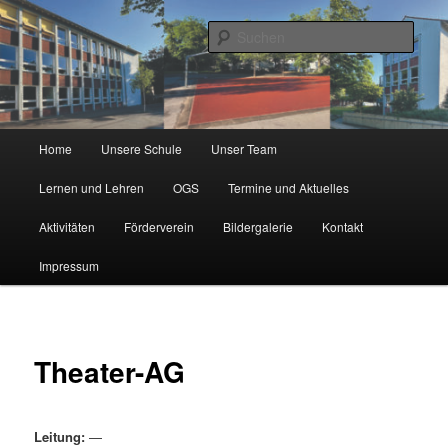
Zum
Städtische Katholische Grundschule
primären
Such
Inhalt
springen
KGS Erlenweg
Hauptmenü
Home
Unsere Schule
Unser Team
Lernen und Lehren
OGS
Termine und Aktuelles
Aktivitäten
Förderverein
Bildergalerie
Kontakt
Impressum
Theater-AG
Leitung:
—