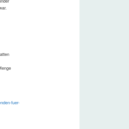
inder
war.
atten
 Menge
nden-fuer-