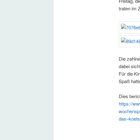
Freitag, d
traten im 
Die zahlr
dabei sich
Für die K
Spaß hatte
Dies be
https://ww
wochenspi
das–koels