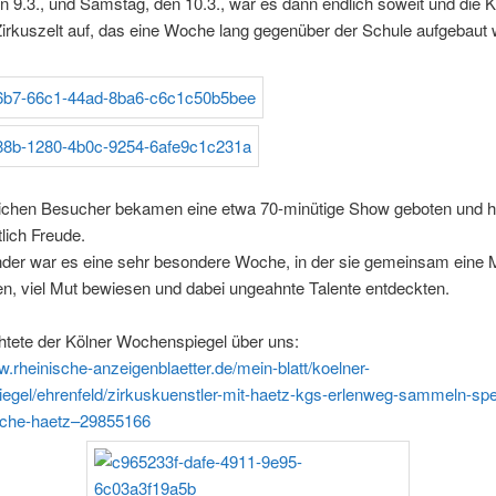
en 9.3., und Samstag, den 10.3., war es dann endlich soweit und die K
Zirkuszelt auf, das eine Woche lang gegenüber der Schule aufgebaut 
eichen Besucher bekamen eine etwa 70-minütige Show geboten und h
tlich Freude.
inder war es eine sehr besondere Woche, in der sie gemeinsam eine
n, viel Mut bewiesen und dabei ungeahnte Talente entdeckten.
richtete der Kölner Wochenspiegel über uns:
w.rheinische-anzeigenblaetter.de/mein-blatt/koelner-
egel/ehrenfeld/zirkuskuenstler-mit-haetz-kgs-erlenweg-sammeln-spe
che-haetz–29855166