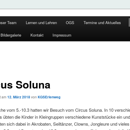
chule
nser Team
Lernen und Lehren
OGS
Termine und Aktuelles
g
Bildergalerie
Kontakt
Impressum
cus Soluna
ht am
12. März 2018
von
KGSErlenweg
che vom 5.-10.3 hatten wir Besuch vom Circus Soluna. In 10 versch
 übten die Kinder in Kleingruppen verschiedene Kunststücke ein un
en sich dabei in Akrobaten, Seiltänzer, Clowns, Jongleure und viele