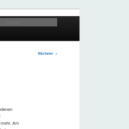
Suchen
Nächster
→
iedenen
d
s mehr. Am