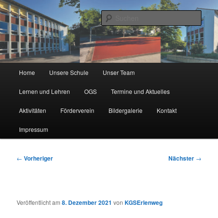
Zum
Städtische Katholische Grundschule
primären
Such
Inhalt
springen
KGS Erlenweg
Hauptmenü
Home
Unsere Schule
Unser Team
Lernen und Lehren
OGS
Termine und Aktuelles
Aktivitäten
Förderverein
Bildergalerie
Kontakt
Impressum
Beitragsnavigation
←
Vorheriger
Nächster
→
Veröffentlicht am
8. Dezember 2021
von
KGSErlenweg