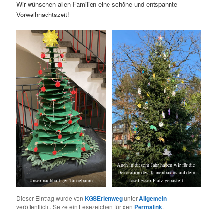
Wir wünschen allen Familien eine schöne und entspannte
Vorweihnachtszeit!
Auch in diesem Jahr haben wir für die
Dekoration des Tannenbaums auf dem
Unser nachhaltiger Tannebaum
Josef-Esser-Platz gebastelt
Dieser Eintrag wurde von
KGSErlenweg
unter
Allgemein
veröffentlicht. Setze ein Lesezeichen für den
Permalink
.