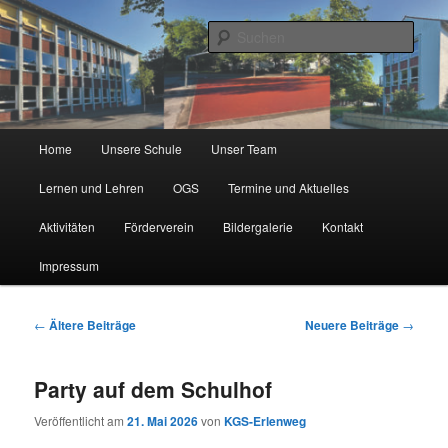
Zum
Zum
Städtische Katholische Grundschule
primären
sekundären
Such
Inhalt
Inhalt
springen
springen
KGS Erlenweg
Hauptmenü
Home
Unsere Schule
Unser Team
Lernen und Lehren
OGS
Termine und Aktuelles
Aktivitäten
Förderverein
Bildergalerie
Kontakt
Impressum
Beitragsnavigation
←
Ältere Beiträge
Neuere Beiträge
→
Party auf dem Schulhof
Veröffentlicht am
21. Mai 2026
von
KGS-Erlenweg