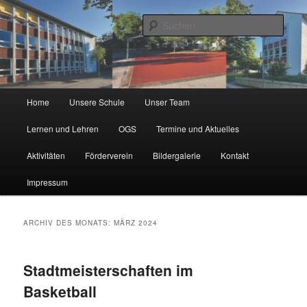
Zum
Zum
Städtische Katholische Grundschule
primären
sekundären
Such
Inhalt
Inhalt
springen
springen
KGS Erlenweg
Hauptmenü
Home
Unsere Schule
Unser Team
Lernen und Lehren
OGS
Termine und Aktuelles
Aktivitäten
Förderverein
Bildergalerie
Kontakt
Impressum
ARCHIV DES MONATS:
MÄRZ 2024
Stadtmeisterschaften im
Basketball