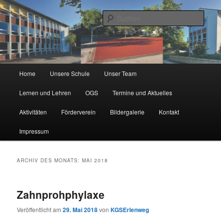
Zum
Zum
Städtische Katholische Grundschule
primären
sekundären
Such
Inhalt
Inhalt
springen
springen
KGS Erlenweg
Hauptmenü
Home
Unsere Schule
Unser Team
Lernen und Lehren
OGS
Termine und Aktuelles
Aktivitäten
Förderverein
Bildergalerie
Kontakt
Impressum
ARCHIV DES MONATS:
MAI 2018
Zahnprohphylaxe
Veröffentlicht am
29. Mai 2018
von
KGSErlenweg