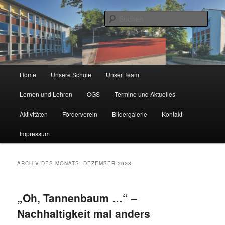
Zum
Zum
Städtische Katholische Grundschule
primären
sekundären
Such
Inhalt
Inhalt
springen
springen
KGS Erlenweg
Hauptmenü
Home
Unsere Schule
Unser Team
Lernen und Lehren
OGS
Termine und Aktuelles
Aktivitäten
Förderverein
Bildergalerie
Kontakt
Impressum
ARCHIV DES MONATS:
DEZEMBER 2023
„Oh, Tannenbaum …“ –
Nachhaltigkeit mal anders