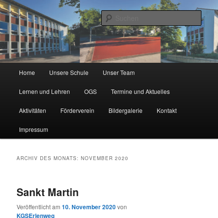
Zum
Zum
Städtische Katholische Grundschule
primären
sekundären
Such
Inhalt
Inhalt
springen
springen
KGS Erlenweg
Hauptmenü
Home
Unsere Schule
Unser Team
Lernen und Lehren
OGS
Termine und Aktuelles
Aktivitäten
Förderverein
Bildergalerie
Kontakt
Impressum
ARCHIV DES MONATS:
NOVEMBER 2020
Sankt Martin
Veröffentlicht am
10. November 2020
von
KGSErlenweg