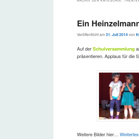
ARCHIV DER KATEGORIE:
THEATE
Ein Heinzelmann 
Veröffentlicht am
31. Juli 2014
von
K
Auf der
Schulversammlung
am
präsentieren. Applaus für die 
Weitere Bilder hier…
Weiterle