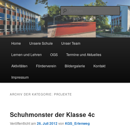
Zum
Zum
Städtische Katholische Grundschule
primären
sekundären
Such
Inhalt
Inhalt
springen
springen
KGS Erlenweg
Hauptmenü
Home
Unsere Schule
Unser Team
Lernen und Lehren
OGS
Termine und Aktuelles
Aktivitäten
Förderverein
Bildergalerie
Kontakt
Impressum
ARCHIV DER KATEGORIE:
PROJEKTE
Schuhmonster der Klasse 4c
Veröffentlicht am
26. Juli 2012
von
KGS_Erlenweg