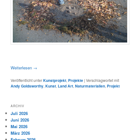
Weiterlesen
→
Veröffentlicht unter
Kunstprojekt
,
Projekte
|
Verschlagwortet mit
Andy Goldsworthy
,
Kunst
,
Land Art
,
Naturmaterialien
,
Projekt
ARCHIV
Juli 2026
Juni 2026
Mai 2026
März 2026
Februar 2026